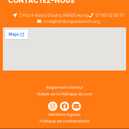
CONTACTEZ-NOUS
2 Place Raoul Dautry, 56400 Auray
07 89 02 83 57
mail@lafabriqueduloch.org
Réglement intérieur
Statuts de la FABrique du Loch
Mentions légales
Politique de confidentialité