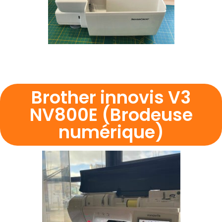
Brother innovis V3
NV800E (Brodeuse
numérique)