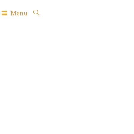
Menu
NOS
MACHINES
nos outils numériques et classiques à votre
disposition