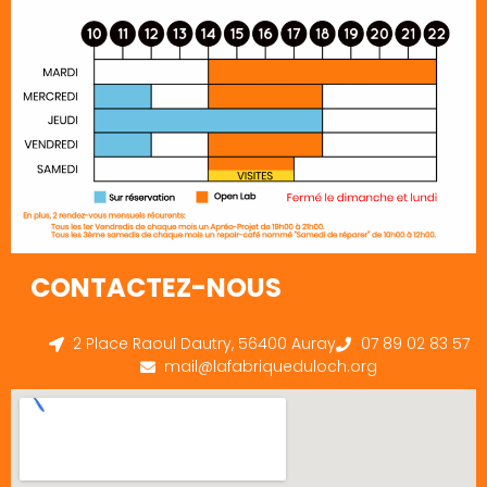
CONTACTEZ-NOUS
2 Place Raoul Dautry, 56400 Auray
07 89 02 83 57
mail@lafabriqueduloch.org