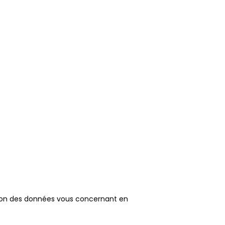
TAGER
S’INSPIRER
LE FORUM
NOUS CONTACTER
cation des données vous concernant en