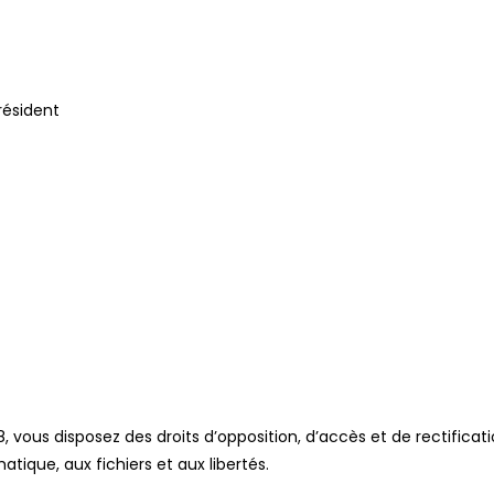
NOUS DÉCOUVRIR
FABRIQUER
SE FORMER
PAR
résident
8, vous disposez des droits d’opposition, d’accès et de rectifi
matique, aux fichiers et aux libertés.