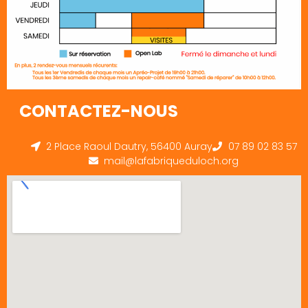
CONTACTEZ-NOUS
2 Place Raoul Dautry, 56400 Auray
07 89 02 83 57
mail@lafabriqueduloch.org