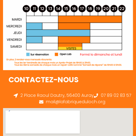
CONTACTEZ-NOUS
2 Place Raoul Dautry, 56400 Auray
07 89 02 83 57
mail@lafabriqueduloch.org