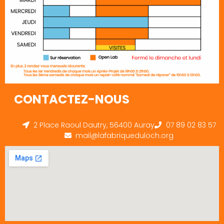
CONTACTEZ-NOUS
2 Place Raoul Dautry, 56400 Auray
07 89 02 83 57
mail@lafabriqueduloch.org