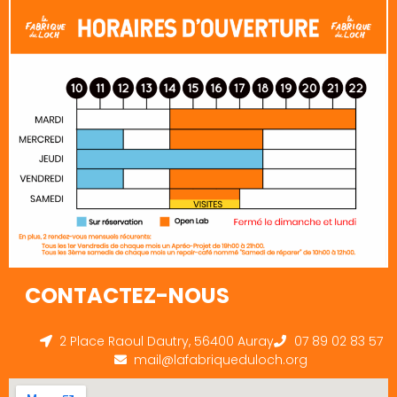
CONTACTEZ-NOUS
2 Place Raoul Dautry, 56400 Auray
07 89 02 83 57
mail@lafabriqueduloch.org