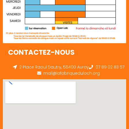
CONTACTEZ-NOUS
2 Place Raoul Dautry, 56400 Auray
07 89 02 83 57
mail@lafabriqueduloch.org