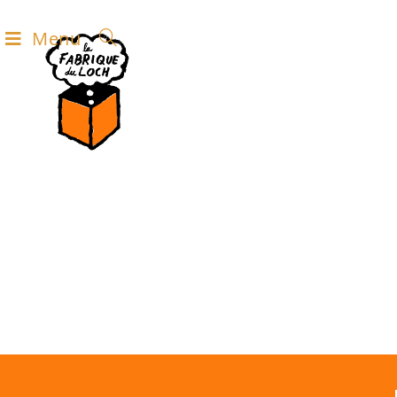
Menu
APÉRO
PROJET
un projet participatif alliant bricolage et
créativité