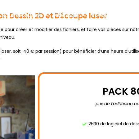
n Dessin 2D et Découpe laser
NOUS DÉCOUVRIR
FABRIQUER
SE FORMER
PAR
 pour créer et modifier des fichiers, et faire vos pièces sur no
niveau.
er, soit 40 € par session) pour bénéficier d’une heure d’utilis
-
PACK 8
prix de l’adhésion n
2H30 de logiciel de des