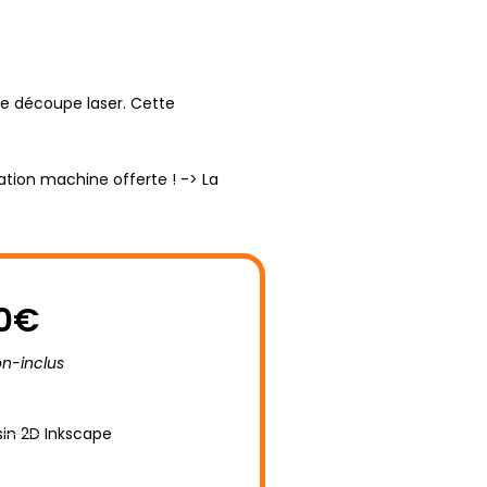
TAGER
S’INSPIRER
LE FORUM
NOUS CONTACTER
tre découpe laser. Cette
ation machine offerte ! -> La
0€
on-inclus
sin 2D Inkscape