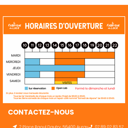
CONTACTEZ-NOUS
2 Place Raoul Dautry, 56400 Auray
07 89 02 83 57