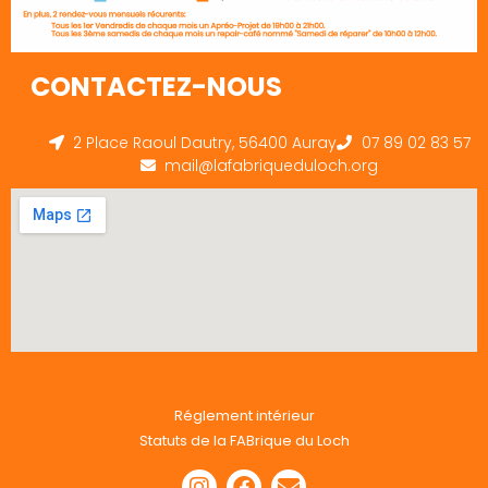
CONTACTEZ-NOUS
2 Place Raoul Dautry, 56400 Auray
07 89 02 83 57
mail@lafabriqueduloch.org
Réglement intérieur
Statuts de la FABrique du Loch