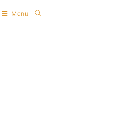
Menu
ON INSTALLE ET
C'EST PARTI !