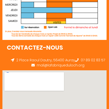
CONTACTEZ-NOUS
2 Place Raoul Dautry, 56400 Auray
07 89 02 83 57
mail@lafabriqueduloch.org