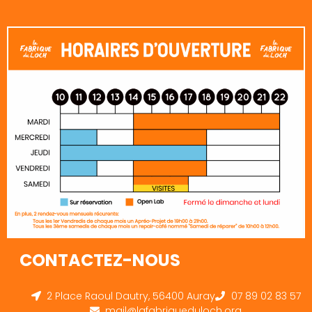
CONTACTEZ-NOUS
2 Place Raoul Dautry, 56400 Auray
07 89 02 83 57
mail@lafabriqueduloch.org