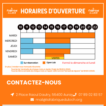
CONTACTEZ-NOUS
2 Place Raoul Dautry, 56400 Auray
07 89 02 83 57
mail@lafabriqueduloch.org