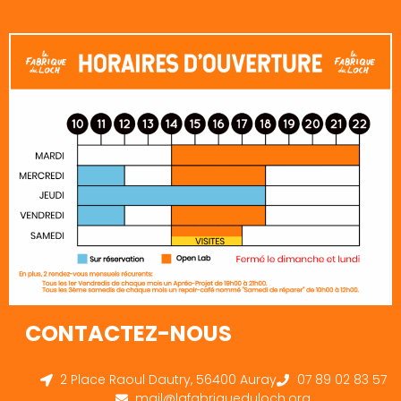
CONTACTEZ-NOUS
2 Place Raoul Dautry, 56400 Auray
07 89 02 83 57
mail@lafabriqueduloch.org