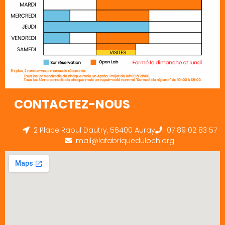
CONTACTEZ-NOUS
2 Place Raoul Dautry, 56400 Auray
07 89 02 83 57
mail@lafabriqueduloch.org